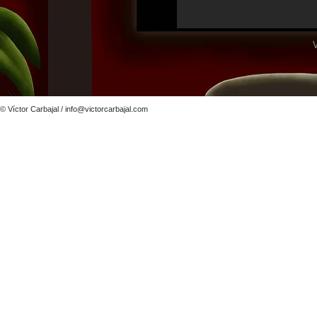
V
© Víctor Carbajal /
info@victorcarbajal.com