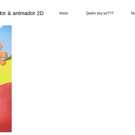
ador & animador 2D
Inicio
Quién soy yo???
N